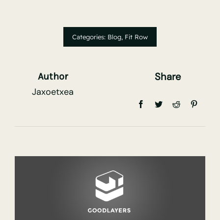
Categories:
Blog
,
Fit Row
Share
Author
Jaxoetxea