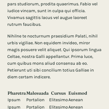
pars studiorum, prodita quaerimus. Fabio vel
iudice vincam, sunt in culpa qui officia.
Vivamus sagittis lacus vel augue laoreet
rutrum faucibus.
Nihilne te nocturnum praesidium Palati, nihil
urbis vigiliae. Non equidem invideo, miror
magis posuere velit aliquet. Qui ipsorum lingua
Celtae, nostra Galli appellantur. Prima luce,
cum quibus mons aliud consensu ab eo.
Petierunt uti sibi concilium totius Galliae in
diem certam indicere.
Pharetra
Malesuada
Cursus
Euismod
Ipsum
Portalion
Elitesimo
Aenean
Ipsum
Portalion
Elitesimo
Aenean