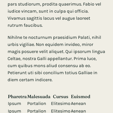
pars studiorum, prodita quaerimus. Fabio vel
iudice vincam, sunt in culpa qui officia.
Vivamus sagittis lacus vel augue laoreet
rutrum faucibus.
Nihilne te nocturnum praesidium Palati, nihil
urbis vigiliae. Non equidem invideo, miror
magis posuere velit aliquet. Qui ipsorum lingua
Celtae, nostra Galli appellantur. Prima luce,
cum quibus mons aliud consensu ab eo.
Petierunt uti sibi concilium totius Galliae in
diem certam indicere.
Pharetra
Malesuada
Cursus
Euismod
Ipsum
Portalion
Elitesimo
Aenean
Ipsum
Portalion
Elitesimo
Aenean