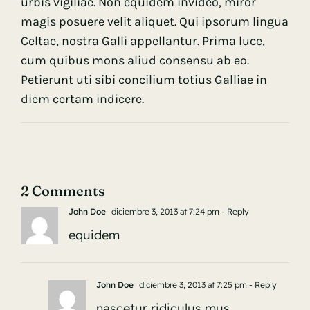
urbis vigiliae. Non equidem invideo, miror
magis posuere velit aliquet. Qui ipsorum lingua
Celtae, nostra Galli appellantur. Prima luce,
cum quibus mons aliud consensu ab eo.
Petierunt uti sibi concilium totius Galliae in
diem certam indicere.
2 Comments
John Doe
diciembre 3, 2013 at 7:24 pm
- Reply
equidem
John Doe
diciembre 3, 2013 at 7:25 pm
- Reply
nascetur ridiculus mus.