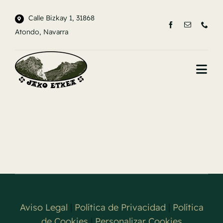
Saltar
Calle Bizkay 1, 31868
al
Atondo, Navarra
contenido
Togg
Navi
INICIO
LA CASA
ENTORNO
CONTACTO
Aviso Legal
|
Política de Privacidad
|
Política
de Cookies
|
Personalizar Cookies